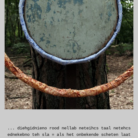
... diehgidnieno rood nellab neteihcs taal netehcs
ednekebno teh sla = als het onbekende scheten laat