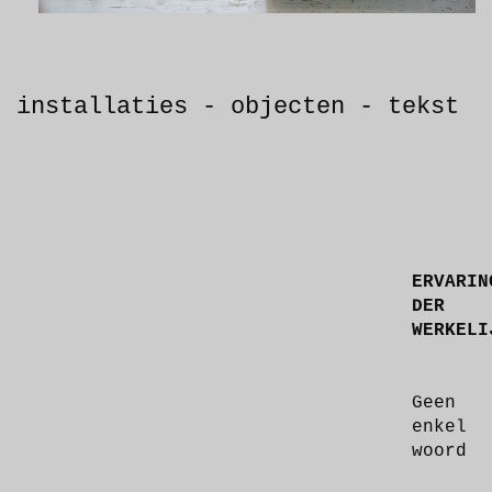
installaties - objecten - tekst
ERVARIN
DER
WERKEL
Geen
enkel
woord