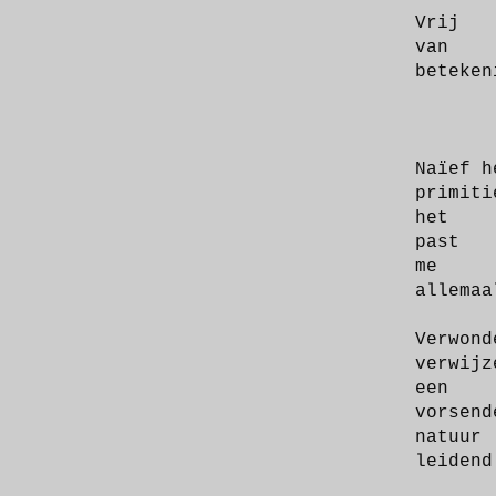
Vrij
van
beteken
Naïef h
primiti
het
past
me
allemaa
Verwond
verwijz
een
vorsend
natuur
leidend