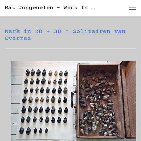
Mat Jongenelen - Werk In 2D + 3D = Solitairen Van Overzee
Tog
nav
Werk in 2D + 3D = Solitairen van
Overzee