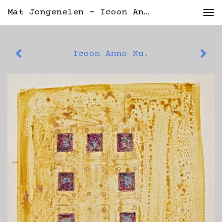
Mat Jongenelen - Icoon Anno Nu.
Tog
nav
Icoon Anno Nu.