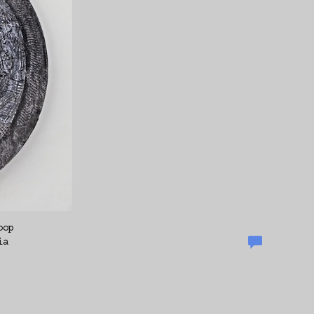
oop
ia